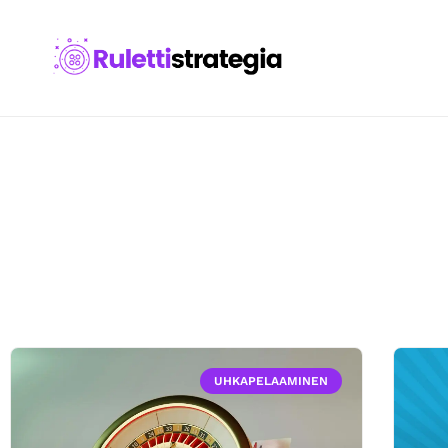
UHKAPELAAMINEN