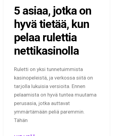
5 asiaa, jotka on
hyvä tietää, kun
pelaa rulettia
nettikasinolla
Ruletti on yksi tunnetuimmista
kasinopeleistä, ja verkossa siitä on
tarjolla lukuisia versioita. Ennen
pelaamista on hyvä tuntea muutama
perusasia, jotka auttavat
ymmärtämään peliä paremmin.
Tähän