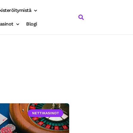
kisteröitymistä
asinot
Blogi
NETTIKASINOT