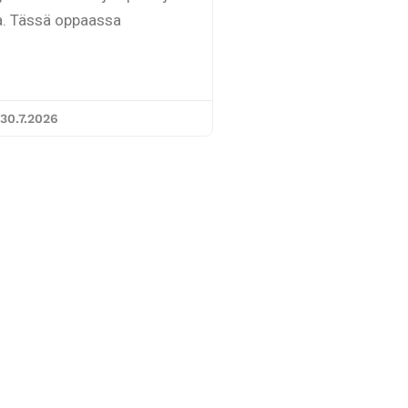
a. Tässä oppaassa
30.7.2026