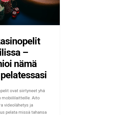
asinopelit
lissa –
ioi nämä
 pelatessasi
pelit ovat siirtyneet yhä
in
obiililaitteille. Aito
ra videolähetys ja
us pelata missä tahansa