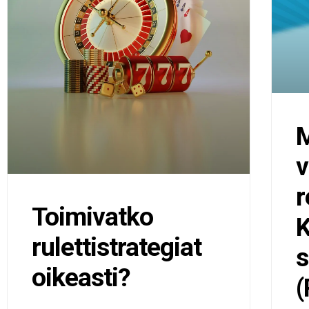
M
v
r
Toimivatko
K
rulettistrategiat
s
oikeasti?