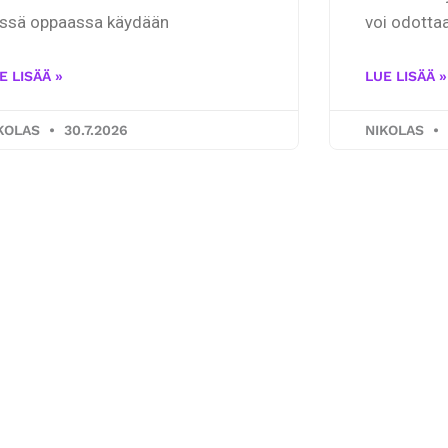
ssä oppaassa käydään
voi odotta
E LISÄÄ »
LUE LISÄÄ »
KOLAS
30.7.2026
NIKOLAS