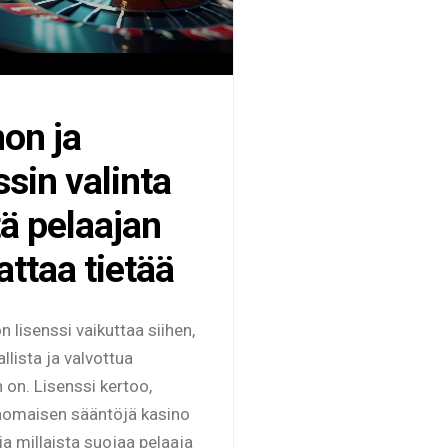
on ja
ssin valinta
ä pelaajan
ttaa tietää
n lisenssi vaikuttaa siihen,
allista ja valvottua
 on. Lisenssi kertoo,
nomaisen sääntöjä kasino
a millaista suojaa pelaaja