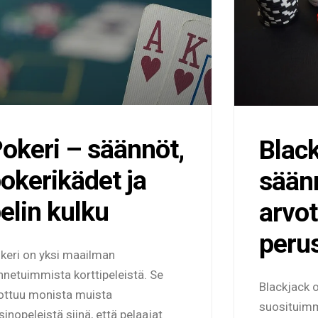
okeri – säännöt,
Black
okerikädet ja
säänn
elin kulku
arvot
perus
keri on yksi maailman
nnetuimmista korttipeleistä. Se
Blackjack 
ottuu monista muista
suosituimmi
sinopeleistä siinä, että pelaajat